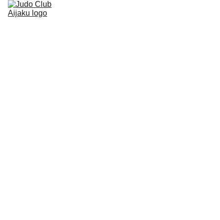
Accueil
Les news
Les cours
Les competitions
Le club
Le judo
Nous contacter
POST
8/23/2024
1 min read
👉 Les cours enfants reprennent 
le 24 septembre