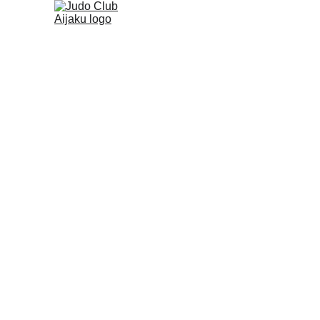
Inscriptions
Reprises des cours pour la rentr
Les cours seniors reprendron
Les autres cours reprendront 
Les dossiers doivent être fin
L'adhésion au club de judo 
enfants de moins de 7 ans 